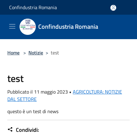
Salta al contenuto principale
Confindustria Romania
Confindustria Romania
Home
>
Notizie
>
test
test
Pubblicato il 11 maggio 2023 •
AGRICOLTURA: NOTIZIE
DAL SETTORE
questo è un test di news
Condividi: